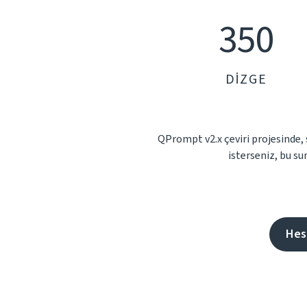
350
DIZGE
QPrompt v2.x çeviri projesinde,
isterseniz, bu su
Hes