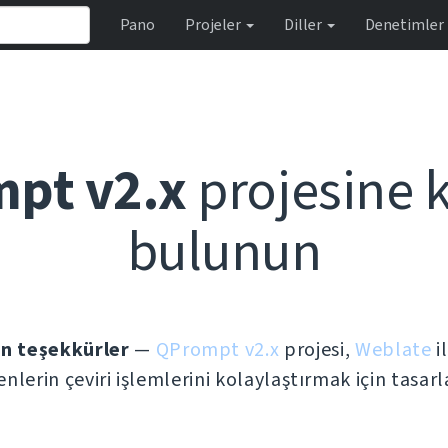
Pano
Projeler
Diller
Denetimler
pt v2.x
projesine 
bulunun
in teşekkürler
—
QPrompt v2.x
projesi,
Weblate
i
enlerin çeviri işlemlerini kolaylaştırmak için tasarl