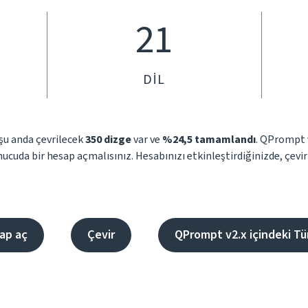
21
DIL
 şu anda çevrilecek
350 dizge
var ve
%24,5 tamamlandı
. QPrompt 
nucuda bir hesap açmalısınız. Hesabınızı etkinleştirdiğinizde, çevi
ap aç
Çevir
QPrompt v2.x içindeki Tü