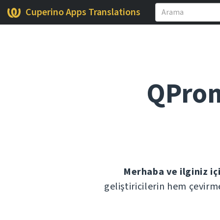
Cuperino Apps Translations
QProm
Merhaba ve ilginiz iç
geliştiricilerin hem çevirm