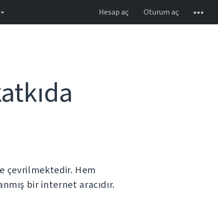
Hesap aç
Oturum aç
katkıda
le çevrilmektedir. Hem
anmış bir internet aracıdır.