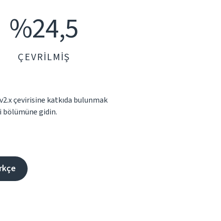
%24,5
ÇEVRILMIŞ
v2.x çevirisine katkıda bulunmak
ri bölümüne gidin.
rkçe