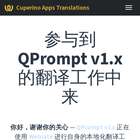
Cuperino Apps Translations
展
开/
收
参与到
起
导
航
QPrompt v1.x
栏
的翻译工作中
来
你好，谢谢你的关心
—
QPrompt v1.x
正在
使用
Weblate
进行自身的本地化翻译工